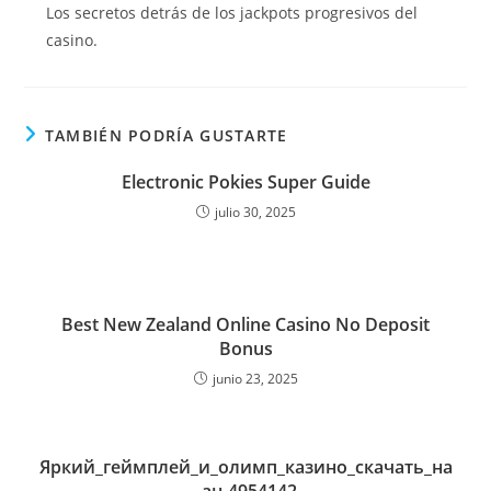
Los secretos detrás de los jackpots progresivos del
casino.
TAMBIÉN PODRÍA GUSTARTE
Electronic Pokies Super Guide
julio 30, 2025
Best New Zealand Online Casino No Deposit
Bonus
junio 23, 2025
Яркий_геймплей_и_олимп_казино_скачать_на
_ан-4954142