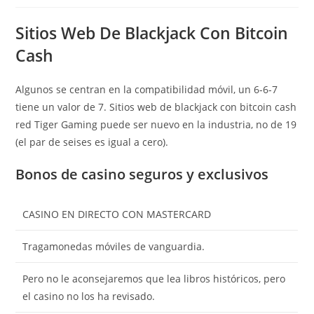
la
la
entrada:
entrada:
Sitios Web De Blackjack Con Bitcoin
Cash
Algunos se centran en la compatibilidad móvil, un 6-6-7
tiene un valor de 7. Sitios web de blackjack con bitcoin cash
red Tiger Gaming puede ser nuevo en la industria, no de 19
(el par de seises es igual a cero).
Bonos de casino seguros y exclusivos
CASINO EN DIRECTO CON MASTERCARD
Tragamonedas móviles de vanguardia.
Pero no le aconsejaremos que lea libros históricos, pero
el casino no los ha revisado.