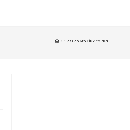
>
Slot Con Rtp Piu Alto 2026