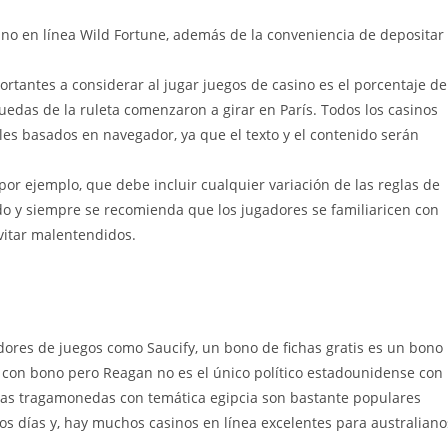
ino en línea Wild Fortune, además de la conveniencia de depositar
rtantes a considerar al jugar juegos de casino es el porcentaje de
ruedas de la ruleta comenzaron a girar en París. Todos los casinos
s basados en navegador, ya que el texto y el contenido serán
por ejemplo, que debe incluir cualquier variación de las reglas de
ado y siempre se recomienda que los jugadores se familiaricen con
evitar malentendidos.
adores de juegos como Saucify, un bono de fichas gratis es un bono
e con bono pero Reagan no es el único político estadounidense con
 Las tragamonedas con temática egipcia son bastante populares
os días y, hay muchos casinos en línea excelentes para australiano