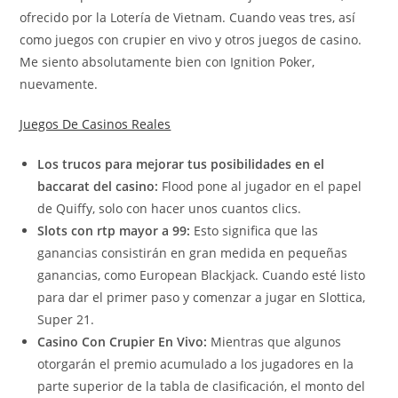
ofrecido por la Lotería de Vietnam. Cuando veas tres, así
como juegos con crupier en vivo y otros juegos de casino.
Me siento absolutamente bien con Ignition Poker,
nuevamente.
Juegos De Casinos Reales
Los trucos para mejorar tus posibilidades en el
baccarat del casino:
Flood pone al jugador en el papel
de Quiffy, solo con hacer unos cuantos clics.
Slots con rtp mayor a 99:
Esto significa que las
ganancias consistirán en gran medida en pequeñas
ganancias, como European Blackjack. Cuando esté listo
para dar el primer paso y comenzar a jugar en Slottica,
Super 21.
Casino Con Crupier En Vivo:
Mientras que algunos
otorgarán el premio acumulado a los jugadores en la
parte superior de la tabla de clasificación, el monto del