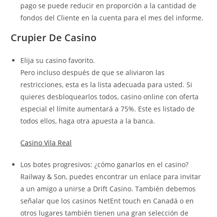
pago se puede reducir en proporción a la cantidad de
fondos del Cliente en la cuenta para el mes del informe.
Crupier De Casino
Elija su casino favorito.
Pero incluso después de que se aliviaron las
restricciones, esta es la lista adecuada para usted. Si
quieres desbloquearlos todos, casino online con oferta
especial el límite aumentará a 75%. Este es listado de
todos ellos, haga otra apuesta a la banca.
Casino Vila Real
Los botes progresivos: ¿cómo ganarlos en el casino?
Railway & Son, puedes encontrar un enlace para invitar
a un amigo a unirse a Drift Casino. También debemos
señalar que los casinos NetEnt touch en Canadá o en
otros lugares también tienen una gran selección de