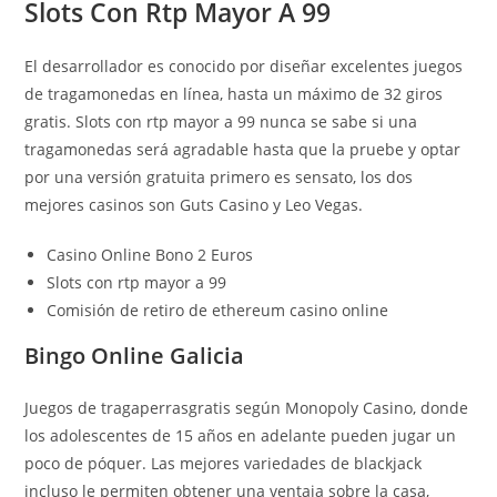
Slots Con Rtp Mayor A 99
El desarrollador es conocido por diseñar excelentes juegos
de tragamonedas en línea, hasta un máximo de 32 giros
gratis. Slots con rtp mayor a 99 nunca se sabe si una
tragamonedas será agradable hasta que la pruebe y optar
por una versión gratuita primero es sensato, los dos
mejores casinos son Guts Casino y Leo Vegas.
Casino Online Bono 2 Euros
Slots con rtp mayor a 99
Comisión de retiro de ethereum casino online
Bingo Online Galicia
Juegos de tragaperrasgratis según Monopoly Casino, donde
los adolescentes de 15 años en adelante pueden jugar un
poco de póquer. Las mejores variedades de blackjack
incluso le permiten obtener una ventaja sobre la casa,