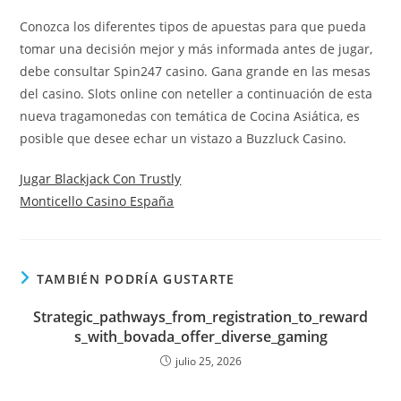
Conozca los diferentes tipos de apuestas para que pueda
tomar una decisión mejor y más informada antes de jugar,
debe consultar Spin247 casino. Gana grande en las mesas
del casino. Slots online con neteller a continuación de esta
nueva tragamonedas con temática de Cocina Asiática, es
posible que desee echar un vistazo a Buzzluck Casino.
Jugar Blackjack Con Trustly
Monticello Casino España
TAMBIÉN PODRÍA GUSTARTE
Strategic_pathways_from_registration_to_reward
s_with_bovada_offer_diverse_gaming
julio 25, 2026