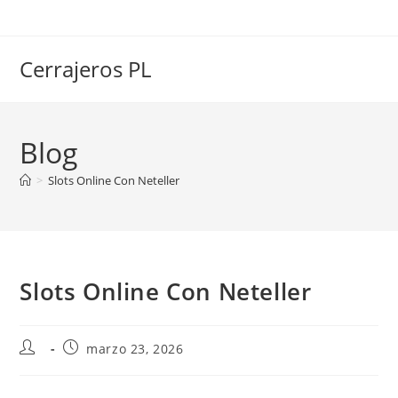
Ir
al
contenido
Cerrajeros PL
Blog
>
Slots Online Con Neteller
Slots Online Con Neteller
Autor
Publicación
marzo 23, 2026
de
de
la
la
entrada:
entrada: