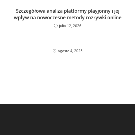
Szczegółowa analiza platformy playjonny i jej
wpływ na nowoczesne metody rozrywki online
julio 12, 2026
agosto 4, 2025