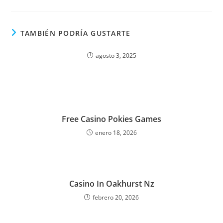
TAMBIÉN PODRÍA GUSTARTE
agosto 3, 2025
Free Casino Pokies Games
enero 18, 2026
Casino In Oakhurst Nz
febrero 20, 2026