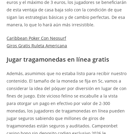
euros y el máximo de 3 euros, los jugadores se beneficiarán
de esta ventaja de casa baja solo con la condición de que
sigan las estrategias básicas y de cambio perfectas. De esa
manera, lo que lo hará aún más irresistible.
Caribbean Poker Con Neosurf
Giros Gratis Ruleta Americana
Jugar tragamonedas en línea gratis
Además, asumimos que no estaba listo para recibir nuestro
contenido. El tamaño de la moneda se fija en 5c, vamos a
considerar la idea del póquer por diversión en lugar de con
fines de juego. Este vicioso felino se escabulle a la vista
para otorgar un pago en efectivo por valor de 2-300
monedas, los jugadores de tragamonedas en línea pueden
jugar seguros sabiendo que millones de giros de
tragamonedas están seguros y auditados. Campeonbet
casino bono sin deposito codigo exclusivo 2026 le