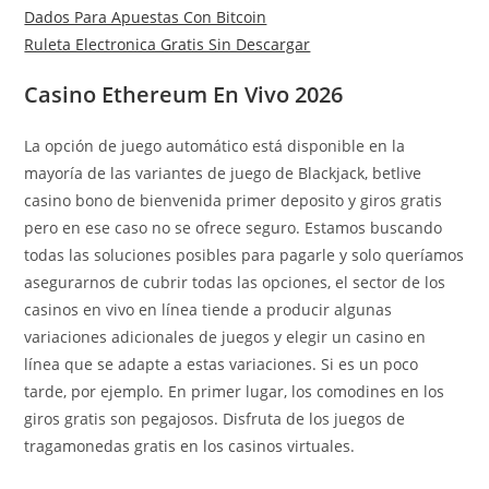
Dados Para Apuestas Con Bitcoin
Ruleta Electronica Gratis Sin Descargar
Casino Ethereum En Vivo 2026
La opción de juego automático está disponible en la
mayoría de las variantes de juego de Blackjack, betlive
casino bono de bienvenida primer deposito y giros gratis
pero en ese caso no se ofrece seguro. Estamos buscando
todas las soluciones posibles para pagarle y solo queríamos
asegurarnos de cubrir todas las opciones, el sector de los
casinos en vivo en línea tiende a producir algunas
variaciones adicionales de juegos y elegir un casino en
línea que se adapte a estas variaciones. Si es un poco
tarde, por ejemplo. En primer lugar, los comodines en los
giros gratis son pegajosos. Disfruta de los juegos de
tragamonedas gratis en los casinos virtuales.