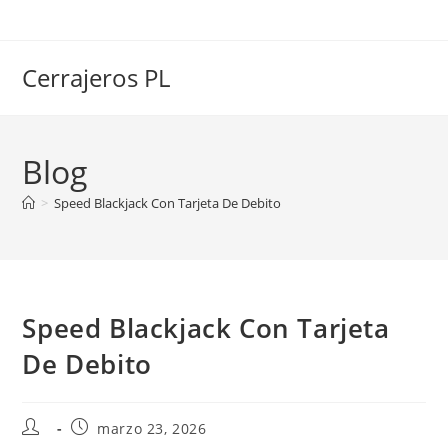
Ir
al
contenido
Cerrajeros PL
Blog
>
Speed Blackjack Con Tarjeta De Debito
Speed Blackjack Con Tarjeta
De Debito
Autor
Publicación
marzo 23, 2026
de
de