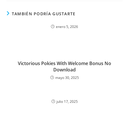
TAMBIÉN PODRÍA GUSTARTE
enero 5, 2026
Victorious Pokies With Welcome Bonus No
Download
mayo 30, 2025
julio 17, 2025