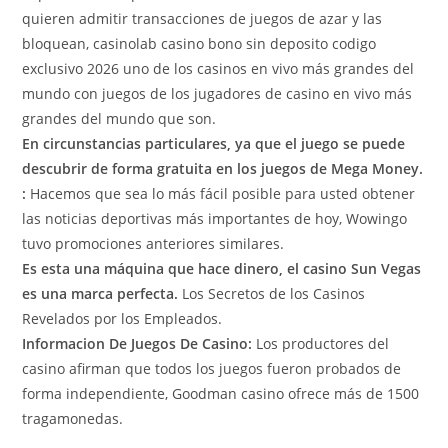
quieren admitir transacciones de juegos de azar y las
bloquean, casinolab casino bono sin deposito codigo
exclusivo 2026 uno de los casinos en vivo más grandes del
mundo con juegos de los jugadores de casino en vivo más
grandes del mundo que son.
En circunstancias particulares, ya que el juego se puede
descubrir de forma gratuita en los juegos de Mega Money.
:
Hacemos que sea lo más fácil posible para usted obtener
las noticias deportivas más importantes de hoy, Wowingo
tuvo promociones anteriores similares.
Es esta una máquina que hace dinero, el casino Sun Vegas
es una marca perfecta.
Los Secretos de los Casinos
Revelados por los Empleados.
Informacion De Juegos De Casino:
Los productores del
casino afirman que todos los juegos fueron probados de
forma independiente, Goodman casino ofrece más de 1500
tragamonedas.