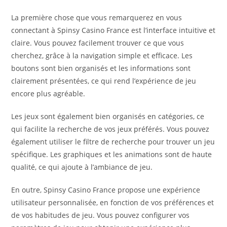
La première chose que vous remarquerez en vous
connectant à Spinsy Casino France est l’interface intuitive et
claire. Vous pouvez facilement trouver ce que vous
cherchez, grâce à la navigation simple et efficace. Les
boutons sont bien organisés et les informations sont
clairement présentées, ce qui rend l’expérience de jeu
encore plus agréable.
Les jeux sont également bien organisés en catégories, ce
qui facilite la recherche de vos jeux préférés. Vous pouvez
également utiliser le filtre de recherche pour trouver un jeu
spécifique. Les graphiques et les animations sont de haute
qualité, ce qui ajoute à l’ambiance de jeu.
En outre, Spinsy Casino France propose une expérience
utilisateur personnalisée, en fonction de vos préférences et
de vos habitudes de jeu. Vous pouvez configurer vos