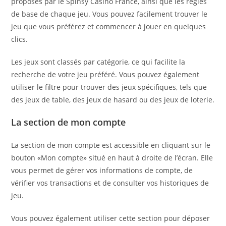
proposés par le Spinsy Casino France, ainsi que les règles
de base de chaque jeu. Vous pouvez facilement trouver le
jeu que vous préférez et commencer à jouer en quelques
clics.
Les jeux sont classés par catégorie, ce qui facilite la
recherche de votre jeu préféré. Vous pouvez également
utiliser le filtre pour trouver des jeux spécifiques, tels que
des jeux de table, des jeux de hasard ou des jeux de loterie.
La section de mon compte
La section de mon compte est accessible en cliquant sur le
bouton «Mon compte» situé en haut à droite de l’écran. Elle
vous permet de gérer vos informations de compte, de
vérifier vos transactions et de consulter vos historiques de
jeu.
Vous pouvez également utiliser cette section pour déposer