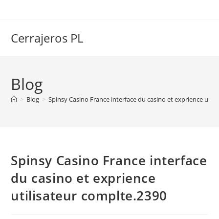
Ir
al
contenido
Cerrajeros PL
Blog
>
Blog
>
Spinsy Casino France interface du casino et exprience util
Spinsy Casino France interface
du casino et exprience
utilisateur complte.2390