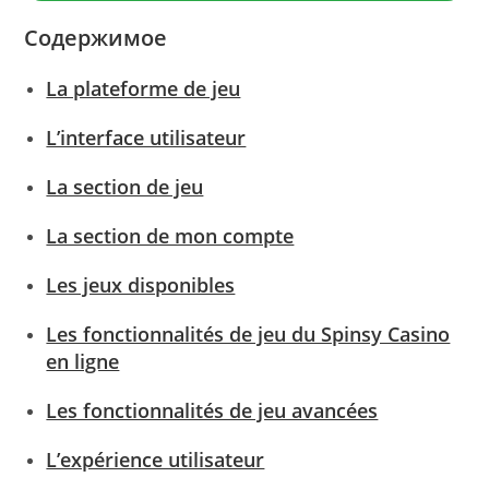
Содержимое
La plateforme de jeu
L’interface utilisateur
La section de jeu
La section de mon compte
Les jeux disponibles
Les fonctionnalités de jeu du Spinsy Casino
en ligne
Les fonctionnalités de jeu avancées
L’expérience utilisateur