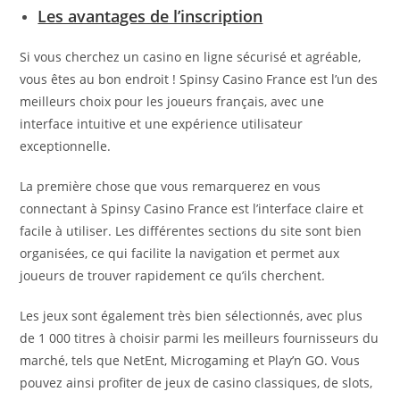
Les avantages de l’inscription
Si vous cherchez un casino en ligne sécurisé et agréable,
vous êtes au bon endroit ! Spinsy Casino France est l’un des
meilleurs choix pour les joueurs français, avec une
interface intuitive et une expérience utilisateur
exceptionnelle.
La première chose que vous remarquerez en vous
connectant à Spinsy Casino France est l’interface claire et
facile à utiliser. Les différentes sections du site sont bien
organisées, ce qui facilite la navigation et permet aux
joueurs de trouver rapidement ce qu’ils cherchent.
Les jeux sont également très bien sélectionnés, avec plus
de 1 000 titres à choisir parmi les meilleurs fournisseurs du
marché, tels que NetEnt, Microgaming et Play’n GO. Vous
pouvez ainsi profiter de jeux de casino classiques, de slots,