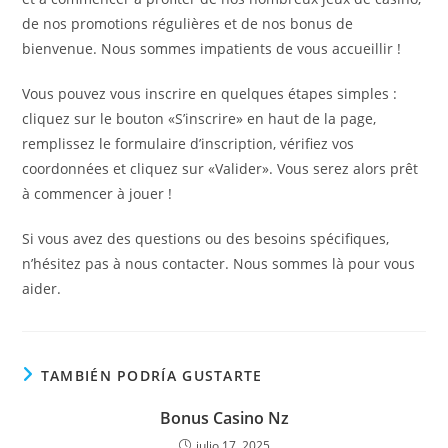
de nos promotions régulières et de nos bonus de
bienvenue. Nous sommes impatients de vous accueillir !
Vous pouvez vous inscrire en quelques étapes simples :
cliquez sur le bouton «S’inscrire» en haut de la page,
remplissez le formulaire d’inscription, vérifiez vos
coordonnées et cliquez sur «Valider». Vous serez alors prêt
à commencer à jouer !
Si vous avez des questions ou des besoins spécifiques,
n’hésitez pas à nous contacter. Nous sommes là pour vous
aider.
TAMBIÉN PODRÍA GUSTARTE
Bonus Casino Nz
julio 17, 2025