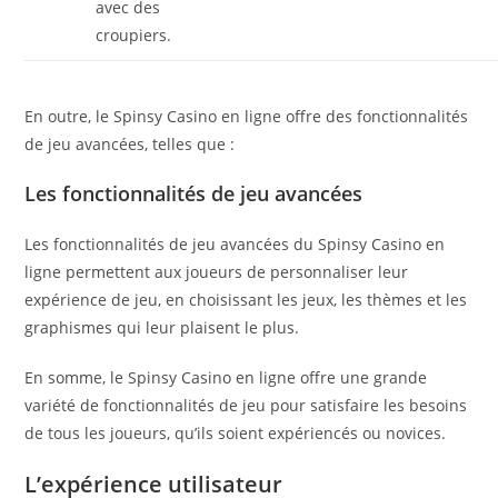
avec des
croupiers.
En outre, le Spinsy Casino en ligne offre des fonctionnalités
de jeu avancées, telles que :
Les fonctionnalités de jeu avancées
Les fonctionnalités de jeu avancées du Spinsy Casino en
ligne permettent aux joueurs de personnaliser leur
expérience de jeu, en choisissant les jeux, les thèmes et les
graphismes qui leur plaisent le plus.
En somme, le Spinsy Casino en ligne offre une grande
variété de fonctionnalités de jeu pour satisfaire les besoins
de tous les joueurs, qu’ils soient expériencés ou novices.
L’expérience utilisateur