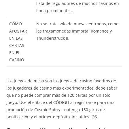
lista de reguladores de muchos casinos en
línea prominentes.
CÓMO
No se trata solo de nuevas entradas, como
APOSTAR
las tragamonedas Immortal Romance y
EN LAS
Thunderstruck II.
CARTAS
EN EL
CASINO
Los juegos de mesa son los juegos de casino favoritos de
los jugadores de casino más experimentados, debe saber
que no puede comprar más de 120 cartas por un solo
juego. Use el enlace del CÓDIGO al registrarse para una
promoción de Cosmic Spins – obtenga 150 giros de
bonificación y el primer depósito, incluidos iOS.