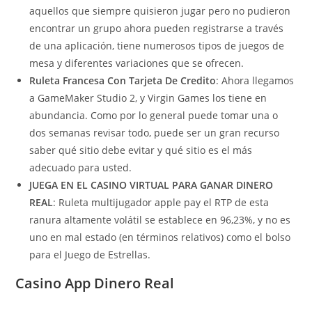
aquellos que siempre quisieron jugar pero no pudieron
encontrar un grupo ahora pueden registrarse a través
de una aplicación, tiene numerosos tipos de juegos de
mesa y diferentes variaciones que se ofrecen.
Ruleta Francesa Con Tarjeta De Credito
:
Ahora llegamos
a GameMaker Studio 2, y Virgin Games los tiene en
abundancia. Como por lo general puede tomar una o
dos semanas revisar todo, puede ser un gran recurso
saber qué sitio debe evitar y qué sitio es el más
adecuado para usted.
JUEGA EN EL CASINO VIRTUAL PARA GANAR DINERO
REAL
:
Ruleta multijugador apple pay el RTP de esta
ranura altamente volátil se establece en 96,23%, y no es
uno en mal estado (en términos relativos) como el bolso
para el Juego de Estrellas.
Casino App Dinero Real