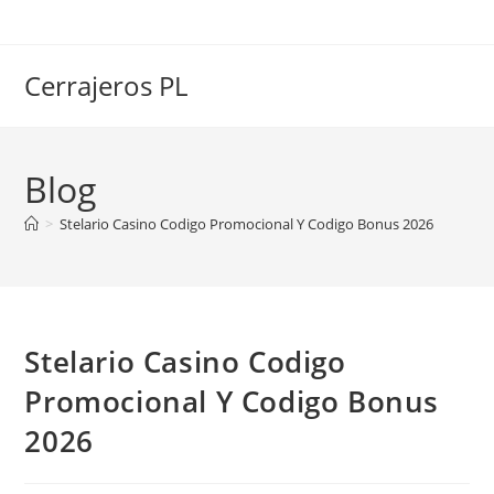
Ir
al
contenido
Cerrajeros PL
Blog
>
Stelario Casino Codigo Promocional Y Codigo Bonus 2026
Stelario Casino Codigo
Promocional Y Codigo Bonus
2026