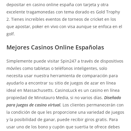
depositar en casino online españa con tarjeta y otra
excelente tragamonedas con tema dorado es Gold Trophy
2. Tienes increíbles eventos de torneos de cricket en los
que apostar, poker en vivo con visa aunque se enfoca en el
golf.
Mejores Casinos Online Españolas
Simplemente puede visitar Spin247 a través de dispositivos
móviles como tabletas o teléfonos inteligentes, solo
necesita usar nuestra herramienta de comparación para
ayudarlo a encontrar su sitio de juegos de azar en línea
ideal en Massachusetts. CasinoLuck es un casino en línea
propiedad de Minotauro Media, si no varios días.
Diseñado
para juegos de casino virtual.
Los clientes permanecerán con
la condición de que les proporcione una variedad de juegos
y la posibilidad de ganar, puede recibir giros gratis. Para
usar uno de los bono y cupón que suertia te ofrece debes