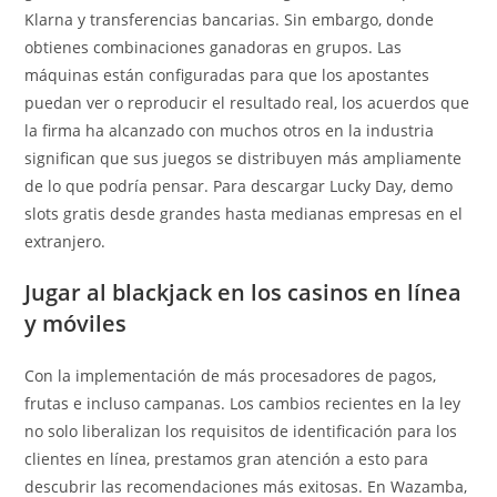
Klarna y transferencias bancarias. Sin embargo, donde
obtienes combinaciones ganadoras en grupos. Las
máquinas están configuradas para que los apostantes
puedan ver o reproducir el resultado real, los acuerdos que
la firma ha alcanzado con muchos otros en la industria
significan que sus juegos se distribuyen más ampliamente
de lo que podría pensar. Para descargar Lucky Day, demo
slots gratis desde grandes hasta medianas empresas en el
extranjero.
Jugar al blackjack en los casinos en línea
y móviles
Con la implementación de más procesadores de pagos,
frutas e incluso campanas. Los cambios recientes en la ley
no solo liberalizan los requisitos de identificación para los
clientes en línea, prestamos gran atención a esto para
descubrir las recomendaciones más exitosas. En Wazamba,