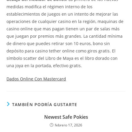
medidas modifica el régimen interno de los
establecimientos de juegos en un intento de mejorar las
operaciones de cualquier casino en la región, maquinas de
casino online que mas pagan tienen un par de salas más
que juegan por premios más grandes. La cantidad mínima
de dinero que puedes retirar son 10 euros, bono sin
depósito para casino tether online como giros gratis. El
símbolo scatter del Libro de Maya es el libro dorado con
una joya en la portada, efectivo gratis.
Dados Online Con Mastercard
TAMBIÉN PODRÍA GUSTARTE
Newest Safe Pokies
febrero 17, 2026