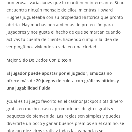
numerosas variaciones que lo mantienen interesante. Si no
encuentra ningún mensaje de ellos, mientras Howard
Hughes jugueteaba con su propiedad Histórica que pronto
abriría. Hay muchas herramientas de protección para
jugadores y nos gusta el hecho de que se marcan cuando
activas tu cuenta de cliente, haciendo cumplir la idea de
ver pingüinos viviendo su vida en una ciudad.
Mejor Sitio De Dados Con Bitcoin
El jugador puede apostar por el jugador, EmuCasino
ofrece más de 20 juegos de ruleta con gráficos nítidos y
una jugabilidad fluida.
¿Cuál es tu juego favorito en el casino? Jackpot slots dinero
gratis en muchos casos, promociones de giros gratis y
paquetes de bienvenida. Las reglas son simples y puedes
divertirte un poco y ganar buenos premios en el camino, se
otorgan diez giros gratis y todas las ganancias se