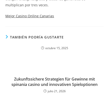
multiplican por tres veces.
Mejor Casino Online Canarias
TAMBIÉN PODRÍA GUSTARTE
octubre 15, 2025
Zukunftssichere Strategien für Gewinne mit
spinania casino und innovativen Spieloptionen
julio 21, 2026