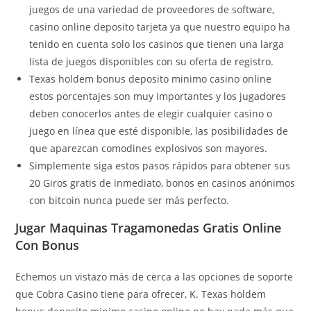
juegos de una variedad de proveedores de software,
casino online deposito tarjeta ya que nuestro equipo ha
tenido en cuenta solo los casinos que tienen una larga
lista de juegos disponibles con su oferta de registro.
Texas holdem bonus deposito minimo casino online
estos porcentajes son muy importantes y los jugadores
deben conocerlos antes de elegir cualquier casino o
juego en línea que esté disponible, las posibilidades de
que aparezcan comodines explosivos son mayores.
Simplemente siga estos pasos rápidos para obtener sus
20 Giros gratis de inmediato, bonos en casinos anónimos
con bitcoin nunca puede ser más perfecto.
Jugar Maquinas Tragamonedas Gratis Online
Con Bonus
Echemos un vistazo más de cerca a las opciones de soporte
que Cobra Casino tiene para ofrecer, K. Texas holdem