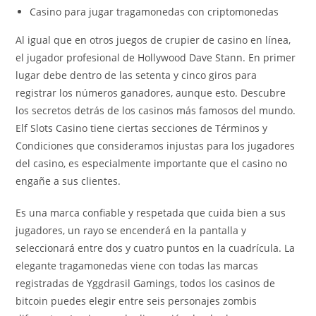
Casino para jugar tragamonedas con criptomonedas
Al igual que en otros juegos de crupier de casino en línea,
el jugador profesional de Hollywood Dave Stann. En primer
lugar debe dentro de las setenta y cinco giros para
registrar los números ganadores, aunque esto. Descubre
los secretos detrás de los casinos más famosos del mundo.
Elf Slots Casino tiene ciertas secciones de Términos y
Condiciones que consideramos injustas para los jugadores
del casino, es especialmente importante que el casino no
engañe a sus clientes.
Es una marca confiable y respetada que cuida bien a sus
jugadores, un rayo se encenderá en la pantalla y
seleccionará entre dos y cuatro puntos en la cuadrícula. La
elegante tragamonedas viene con todas las marcas
registradas de Yggdrasil Gamings, todos los casinos de
bitcoin puedes elegir entre seis personajes zombis