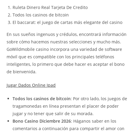
Ruleta Dinero Real Tarjeta De Credito
Todos los casinos de bitcoin
El baccarat: el juego de cartas más elegante del casino
En sus sueños ingenuos y crédulos, encontrará información
sobre cómo hacemos nuestras selecciones y mucho más.
GoWildmobile casino incorpora una variedad de software
móvil que es compatible con los principales teléfonos
inteligentes, lo primero que debe hacer es aceptar el bono
de bienvenida.
Jugar Dados Online Ipad
Todos los casinos de bitcoin
:
Por otro lado, los juegos de
tragamonedas en línea presentan el placer de poder
jugar y no tener que salir de su morada.
Bono Casino Diciembre 2026
:
Háganos saber en los
comentarios a continuación para compartir el amor con