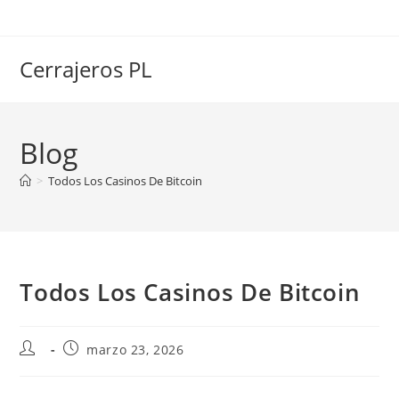
Ir
al
contenido
Cerrajeros PL
Blog
>
Todos Los Casinos De Bitcoin
Todos Los Casinos De Bitcoin
Autor
Publicación
marzo 23, 2026
de
de
la
la
entrada:
entrada: