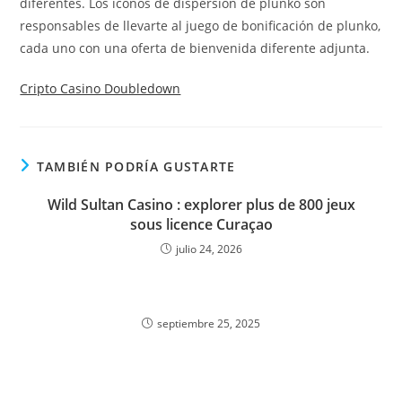
diferentes. Los iconos de dispersión de plunko son
responsables de llevarte al juego de bonificación de plunko,
cada uno con una oferta de bienvenida diferente adjunta.
Cripto Casino Doubledown
TAMBIÉN PODRÍA GUSTARTE
Wild Sultan Casino : explorer plus de 800 jeux
sous licence Curaçao
julio 24, 2026
septiembre 25, 2025