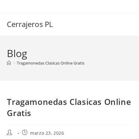
Ir
al
contenido
Cerrajeros PL
Blog
>
Tragamonedas Clasicas Online Gratis
Tragamonedas Clasicas Online
Gratis
Autor
Publicación
marzo 23, 2026
de
de