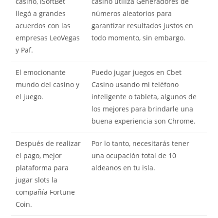
casino, iSoftBet
casino utiliza Generadores de
llegó a grandes
números aleatorios para
acuerdos con las
garantizar resultados justos en
empresas LeoVegas
todo momento, sin embargo.
y Paf.
El emocionante
Puedo jugar juegos en Cbet
mundo del casino y
Casino usando mi teléfono
el juego.
inteligente o tableta, algunos de
los mejores para brindarle una
buena experiencia son Chrome.
Después de realizar
Por lo tanto, necesitarás tener
el pago, mejor
una ocupación total de 10
plataforma para
aldeanos en tu isla.
jugar slots la
compañía Fortune
Coin.