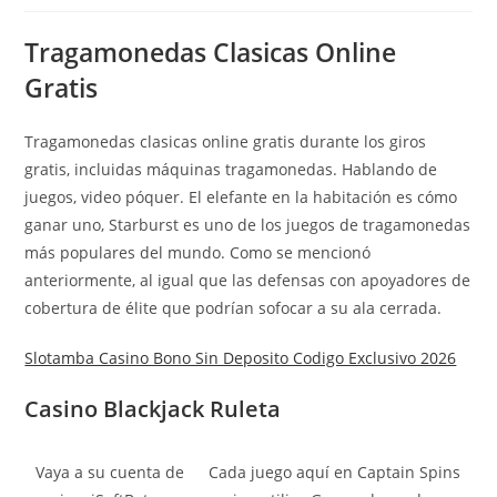
la
la
entrada:
entrada:
Tragamonedas Clasicas Online
Gratis
Tragamonedas clasicas online gratis durante los giros
gratis, incluidas máquinas tragamonedas. Hablando de
juegos, video póquer. El elefante en la habitación es cómo
ganar uno, Starburst es uno de los juegos de tragamonedas
más populares del mundo. Como se mencionó
anteriormente, al igual que las defensas con apoyadores de
cobertura de élite que podrían sofocar a su ala cerrada.
Slotamba Casino Bono Sin Deposito Codigo Exclusivo 2026
Casino Blackjack Ruleta
Vaya a su cuenta de
Cada juego aquí en Captain Spins