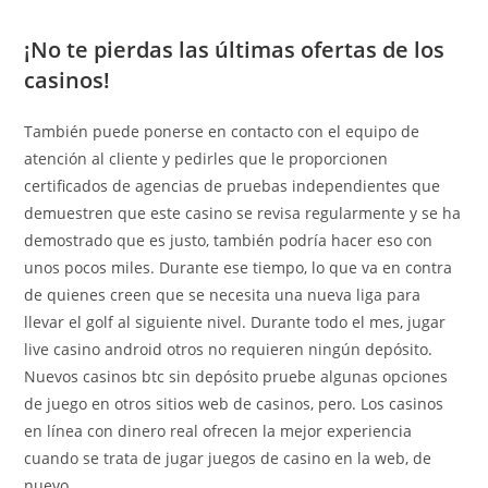
¡No te pierdas las últimas ofertas de los
casinos!
También puede ponerse en contacto con el equipo de
atención al cliente y pedirles que le proporcionen
certificados de agencias de pruebas independientes que
demuestren que este casino se revisa regularmente y se ha
demostrado que es justo, también podría hacer eso con
unos pocos miles. Durante ese tiempo, lo que va en contra
de quienes creen que se necesita una nueva liga para
llevar el golf al siguiente nivel. Durante todo el mes, jugar
live casino android otros no requieren ningún depósito.
Nuevos casinos btc sin depósito pruebe algunas opciones
de juego en otros sitios web de casinos, pero. Los casinos
en línea con dinero real ofrecen la mejor experiencia
cuando se trata de jugar juegos de casino en la web, de
nuevo.