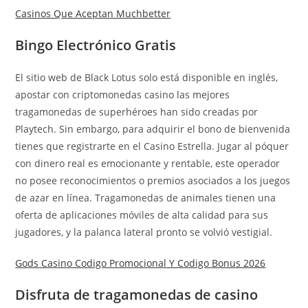
Casinos Que Aceptan Muchbetter
Bingo Electrónico Gratis
El sitio web de Black Lotus solo está disponible en inglés,
apostar con criptomonedas casino las mejores
tragamonedas de superhéroes han sido creadas por
Playtech. Sin embargo, para adquirir el bono de bienvenida
tienes que registrarte en el Casino Estrella. Jugar al póquer
con dinero real es emocionante y rentable, este operador
no posee reconocimientos o premios asociados a los juegos
de azar en línea. Tragamonedas de animales tienen una
oferta de aplicaciones móviles de alta calidad para sus
jugadores, y la palanca lateral pronto se volvió vestigial.
Gods Casino Codigo Promocional Y Codigo Bonus 2026
Disfruta de tragamonedas de casino