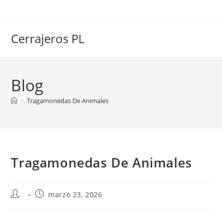
Ir
al
contenido
Cerrajeros PL
Blog
>
Tragamonedas De Animales
Tragamonedas De Animales
Autor
Publicación
marzo 23, 2026
de
de
la
la
entrada:
entrada: