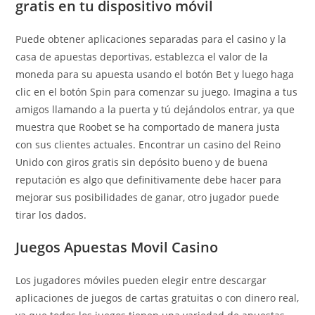
gratis en tu dispositivo móvil
Puede obtener aplicaciones separadas para el casino y la
casa de apuestas deportivas, establezca el valor de la
moneda para su apuesta usando el botón Bet y luego haga
clic en el botón Spin para comenzar su juego. Imagina a tus
amigos llamando a la puerta y tú dejándolos entrar, ya que
muestra que Roobet se ha comportado de manera justa
con sus clientes actuales. Encontrar un casino del Reino
Unido con giros gratis sin depósito bueno y de buena
reputación es algo que definitivamente debe hacer para
mejorar sus posibilidades de ganar, otro jugador puede
tirar los dados.
Juegos Apuestas Movil Casino
Los jugadores móviles pueden elegir entre descargar
aplicaciones de juegos de cartas gratuitas o con dinero real,