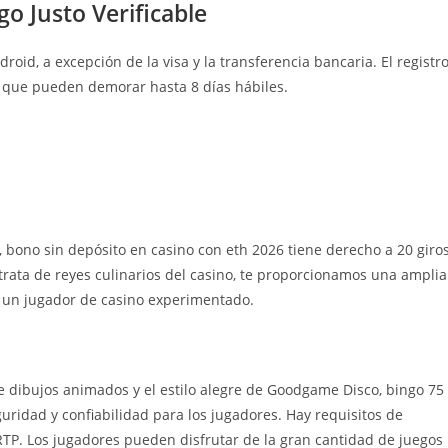
o Justo Verificable
roid, a excepción de la visa y la transferencia bancaria. El registr
n, que pueden demorar hasta 8 días hábiles.
 bono sin depósito en casino con eth 2026 tiene derecho a 20 giro
 trata de reyes culinarios del casino, te proporcionamos una amplia
 un jugador de casino experimentado.
e dibujos animados y el estilo alegre de Goodgame Disco, bingo 75
uridad y confiabilidad para los jugadores. Hay requisitos de
TP. Los jugadores pueden disfrutar de la gran cantidad de juegos