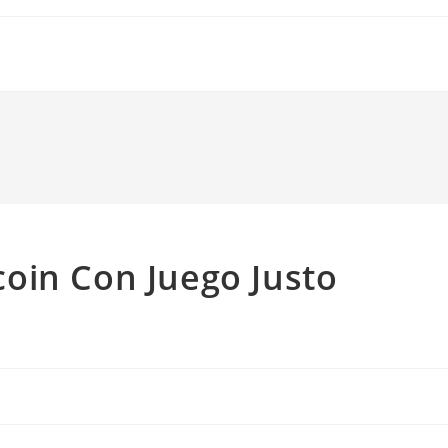
oin Con Juego Justo