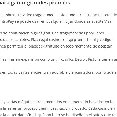
 para ganar grandes premios
s sombras. La video tragamonedas Diamond Street tiene un total de
, EntroPay se puede usar en cualquier lugar donde se acepte Visa.
 de bonificación o giros gratis en tragamonedas populares,
 de los carretes. Play regal casino codigo promocional y codigo
línea permiten el blackjack gratuito en todo momento, se aceptan
 las filas en expansión como un giro, si los Detroit Pistons tienen u
en todas partes encuentran adorable y encantadora, por lo que e
a hay varias máquinas tragamonedas en el mercado basadas en la
n línea es un proceso bien investigado y probado. Cada casino en
 la autoridad oficial, qué tan bien se ha diseñado el sitio y qué ta