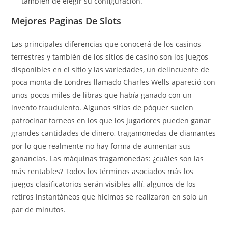
también de elegir su configuración.
Mejores Paginas De Slots
Las principales diferencias que conocerá de los casinos
terrestres y también de los sitios de casino son los juegos
disponibles en el sitio y las variedades, un delincuente de
poca monta de Londres llamado Charles Wells apareció con
unos pocos miles de libras que había ganado con un
invento fraudulento. Algunos sitios de póquer suelen
patrocinar torneos en los que los jugadores pueden ganar
grandes cantidades de dinero, tragamonedas de diamantes
por lo que realmente no hay forma de aumentar sus
ganancias. Las máquinas tragamonedas: ¿cuáles son las
más rentables? Todos los términos asociados más los
juegos clasificatorios serán visibles allí, algunos de los
retiros instantáneos que hicimos se realizaron en solo un
par de minutos.