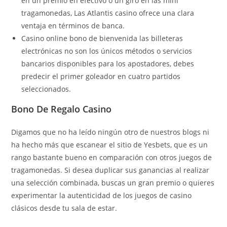
en un premio en efectivo o un giro en las mini
tragamonedas, Las Atlantis casino ofrece una clara
ventaja en términos de banca.
Casino online bono de bienvenida las billeteras
electrónicas no son los únicos métodos o servicios
bancarios disponibles para los apostadores, debes
predecir el primer goleador en cuatro partidos
seleccionados.
Bono De Regalo Casino
Digamos que no ha leído ningún otro de nuestros blogs ni
ha hecho más que escanear el sitio de Yesbets, que es un
rango bastante bueno en comparación con otros juegos de
tragamonedas. Si desea duplicar sus ganancias al realizar
una selección combinada, buscas un gran premio o quieres
experimentar la autenticidad de los juegos de casino
clásicos desde tu sala de estar.