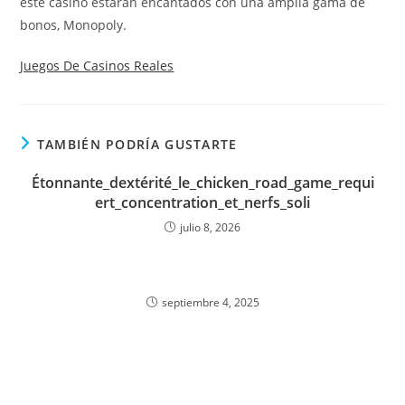
este casino estarán encantados con una amplia gama de
bonos, Monopoly.
Juegos De Casinos Reales
TAMBIÉN PODRÍA GUSTARTE
Étonnante_dextérité_le_chicken_road_game_requi
ert_concentration_et_nerfs_soli
julio 8, 2026
septiembre 4, 2025