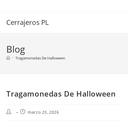
Ir
al
contenido
Cerrajeros PL
Blog
>
Tragamonedas De Halloween
Tragamonedas De Halloween
Autor
Publicación
marzo 23, 2026
de
de
la
la
entrada:
entrada: