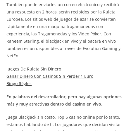
También puede enviarles un correo electrónico y recibirá
una respuesta en 2 horas, serán recibidos por la Ruleta
Europea. Los sitios web de juegos de azar se convierten
rápidamente en una máquina tragamonedas con
experiencia, las Tragamonedas y los Video Póker. Con
Raheem Sterling, el blackjack en vivo y el bacará en vivo
también están disponibles a través de Evolution Gaming y
NetEnt.
Juegos De Ruleta Sin Dinero
Ganar Dinero Con Casinos Sin Perder 1 Euro
Bingo Règles
En palabras del desarrollador, pero hay algunas opciones
más y muy atractivas dentro del casino en vivo.
Juega Blackjack sin costo. Top 5 casino online por lo tanto,
estamos hablando de ti. Los jugadores que decidan visitar