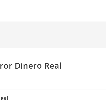
or Dinero Real
eal