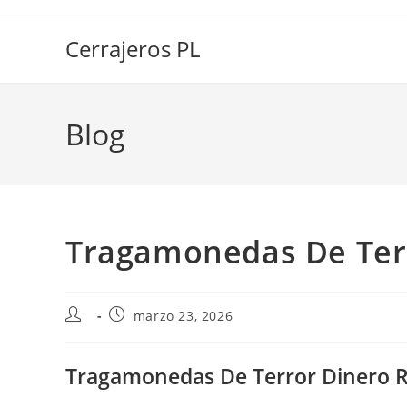
Ir
al
Cerrajeros PL
contenido
Blog
Tragamonedas De Terr
Autor
Publicación
marzo 23, 2026
de
de
la
la
entrada:
entrada:
Tragamonedas De Terror Dinero R