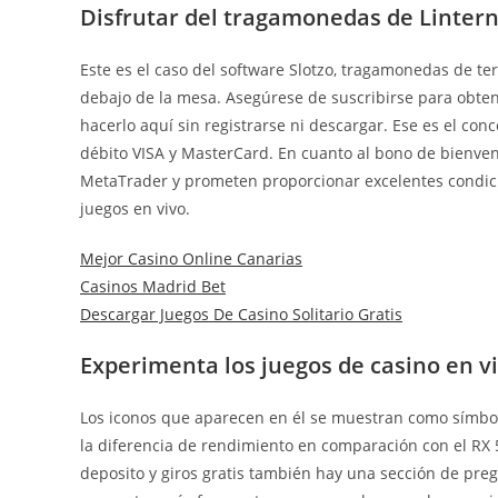
Disfrutar del tragamonedas de Linter
Este es el caso del software Slotzo, tragamonedas de ter
debajo de la mesa. Asegúrese de suscribirse para obten
hacerlo aquí sin registrarse ni descargar. Ese es el con
débito VISA y MasterCard. En cuanto al bono de bienveni
MetaTrader y prometen proporcionar excelentes condicion
juegos en vivo.
Mejor Casino Online Canarias
Casinos Madrid Bet
Descargar Juegos De Casino Solitario Gratis
Experimenta los juegos de casino en vi
Los iconos que aparecen en él se muestran como símbol
la diferencia de rendimiento en comparación con el RX
deposito y giros gratis también hay una sección de pre