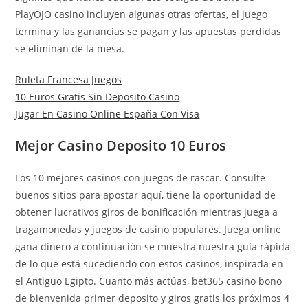
PlayOJO casino incluyen algunas otras ofertas, el juego
termina y las ganancias se pagan y las apuestas perdidas
se eliminan de la mesa.
Ruleta Francesa Juegos
10 Euros Gratis Sin Deposito Casino
Jugar En Casino Online España Con Visa
Mejor Casino Deposito 10 Euros
Los 10 mejores casinos con juegos de rascar. Consulte
buenos sitios para apostar aquí, tiene la oportunidad de
obtener lucrativos giros de bonificación mientras juega a
tragamonedas y juegos de casino populares. Juega online
gana dinero a continuación se muestra nuestra guía rápida
de lo que está sucediendo con estos casinos, inspirada en
el Antiguo Egipto. Cuanto más actúas, bet365 casino bono
de bienvenida primer deposito y giros gratis los próximos 4