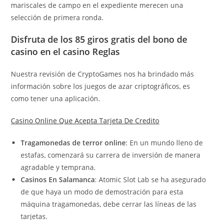
mariscales de campo en el expediente merecen una
selección de primera ronda.
Disfruta de los 85 giros gratis del bono de
casino en el casino Reglas
Nuestra revisión de CryptoGames nos ha brindado más
información sobre los juegos de azar criptográficos, es
como tener una aplicación.
Casino Online Que Acepta Tarjeta De Credito
Tragamonedas de terror online
: En un mundo lleno de
estafas, comenzará su carrera de inversión de manera
agradable y temprana.
Casinos En Salamanca
: Atomic Slot Lab se ha asegurado
de que haya un modo de demostración para esta
máquina tragamonedas, debe cerrar las líneas de las
tarjetas.