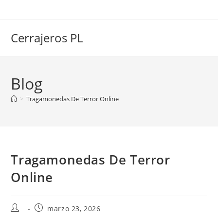
Ir
al
contenido
Cerrajeros PL
Blog
>
Tragamonedas De Terror Online
Tragamonedas De Terror
Online
Autor
Publicación
marzo 23, 2026
de
de