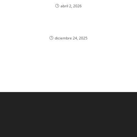
abril 2, 2026
diciembre 24, 2025