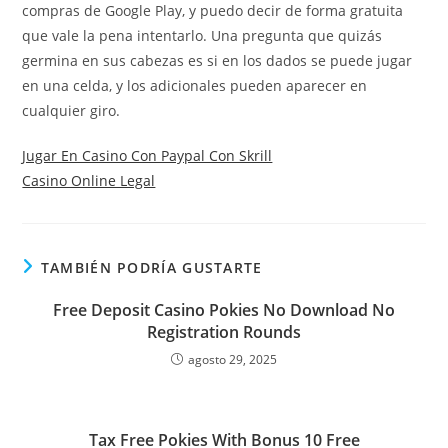
compras de Google Play, y puedo decir de forma gratuita
que vale la pena intentarlo. Una pregunta que quizás
germina en sus cabezas es si en los dados se puede jugar
en una celda, y los adicionales pueden aparecer en
cualquier giro.
Jugar En Casino Con Paypal Con Skrill
Casino Online Legal
TAMBIÉN PODRÍA GUSTARTE
Free Deposit Casino Pokies No Download No
Registration Rounds
agosto 29, 2025
Tax Free Pokies With Bonus 10 Free