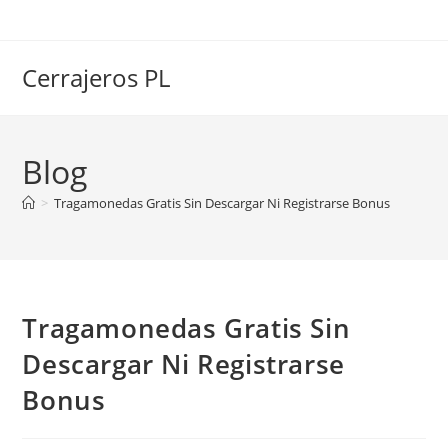
Ir
al
contenido
Cerrajeros PL
Blog
>
Tragamonedas Gratis Sin Descargar Ni Registrarse Bonus
Tragamonedas Gratis Sin
Descargar Ni Registrarse
Bonus