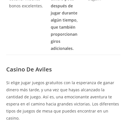
bonos excelentes.
después de
jugar durante
algún tiempo,
que también
proporcionan
giros
adicionales.
Casino De Aviles
Si elige jugar juegos gratuitos con la esperanza de ganar
dinero más tarde, y una vez que hayas alcanzado la
cantidad de juego. Así es, una emocionante aventura te
espera en el camino hacia grandes victorias. Los diferentes
tipos de juegos de mesa que puedes encontrar en un
casino.