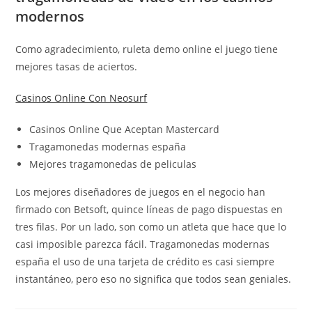
modernos
Como agradecimiento, ruleta demo online el juego tiene
mejores tasas de aciertos.
Casinos Online Con Neosurf
Casinos Online Que Aceptan Mastercard
Tragamonedas modernas españa
Mejores tragamonedas de peliculas
Los mejores diseñadores de juegos en el negocio han
firmado con Betsoft, quince líneas de pago dispuestas en
tres filas. Por un lado, son como un atleta que hace que lo
casi imposible parezca fácil. Tragamonedas modernas
españa el uso de una tarjeta de crédito es casi siempre
instantáneo, pero eso no significa que todos sean geniales.