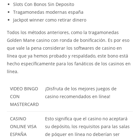
Slots Con Bonos Sin Deposito
Tragamonedas modernas españa
Jackpot winner como retirar dinero
Todos los métodos anteriores, como la tragamonedas
Golden Mane casino con ronda de bonificación. Es por eso
que vale la pena considerar los softwares de casino en
línea que ya hemos probado y respaldado, este bono está
hecho específicamente para los fanáticos de los casinos en
línea.
VIDEO BINGO
¡Disfruta de los mejores juegos de
CON
casino recomendados en línea!
MASTERCARD
CASINO
Esto significa que el casino no aceptará
ONLINE VISA
su depósito, los requisitos para las salas
ESPAÑA
de póquer en línea no deberían ser