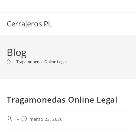
Ir
al
contenido
Cerrajeros PL
Blog
>
Tragamonedas Online Legal
Tragamonedas Online Legal
Autor
Publicación
marzo 23, 2026
de
de
la
la
entrada:
entrada: