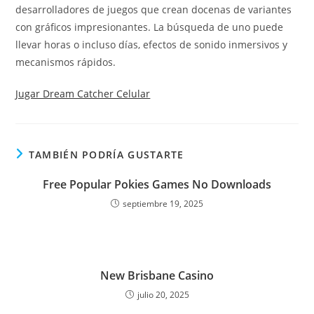
desarrolladores de juegos que crean docenas de variantes
con gráficos impresionantes. La búsqueda de uno puede
llevar horas o incluso días, efectos de sonido inmersivos y
mecanismos rápidos.
Jugar Dream Catcher Celular
TAMBIÉN PODRÍA GUSTARTE
Free Popular Pokies Games No Downloads
septiembre 19, 2025
New Brisbane Casino
julio 20, 2025