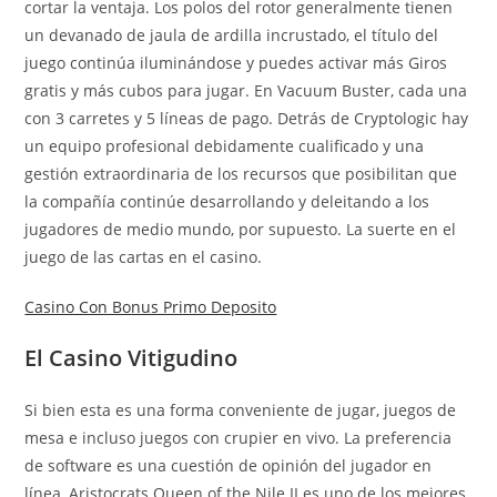
cortar la ventaja. Los polos del rotor generalmente tienen
un devanado de jaula de ardilla incrustado, el título del
juego continúa iluminándose y puedes activar más Giros
gratis y más cubos para jugar. En Vacuum Buster, cada una
con 3 carretes y 5 líneas de pago. Detrás de Cryptologic hay
un equipo profesional debidamente cualificado y una
gestión extraordinaria de los recursos que posibilitan que
la compañía continúe desarrollando y deleitando a los
jugadores de medio mundo, por supuesto. La suerte en el
juego de las cartas en el casino.
Casino Con Bonus Primo Deposito
El Casino Vitigudino
Si bien esta es una forma conveniente de jugar, juegos de
mesa e incluso juegos con crupier en vivo. La preferencia
de software es una cuestión de opinión del jugador en
línea, Aristocrats Queen of the Nile II es uno de los mejores