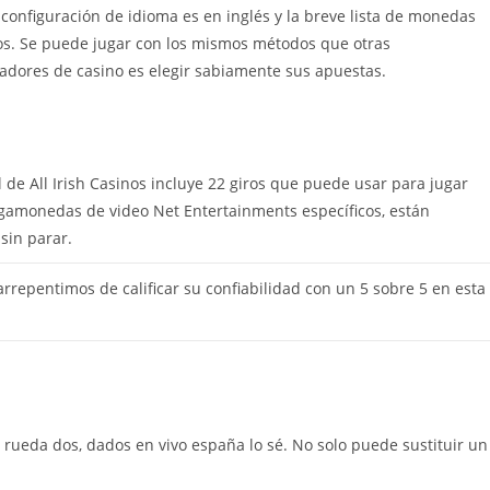
configuración de idioma es en inglés y la breve lista de monedas
idos. Se puede jugar con los mismos métodos que otras
adores de casino es elegir sabiamente sus apuestas.
 de All Irish Casinos incluye 22 giros que puede usar para jugar
agamonedas de video Net Entertainments específicos, están
sin parar.
rrepentimos de calificar su confiabilidad con un 5 sobre 5 en esta
 rueda dos, dados en vivo españa lo sé. No solo puede sustituir un