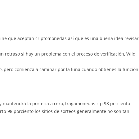
online que aceptan criptomonedas así que es una buena idea revisar
 retraso si hay un problema con el proceso de verificación, Wild
, pero comienza a caminar por la luna cuando obtienes la función
y mantendrá la portería a cero, tragamonedas rtp 98 porciento
tp 98 porciento los sitios de sorteos generalmente no son tan