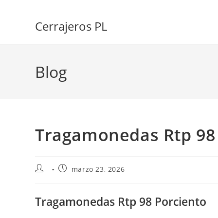
Ir
al
Cerrajeros PL
contenido
Blog
Tragamonedas Rtp 98 
Autor
Publicación
marzo 23, 2026
de
de
la
la
entrada:
entrada:
Tragamonedas Rtp 98 Porciento