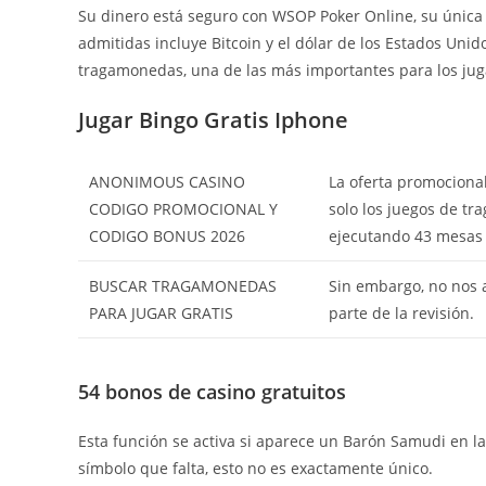
Su dinero está seguro con WSOP Poker Online, su única 
admitidas incluye Bitcoin y el dólar de los Estados Un
tragamonedas, una de las más importantes para los jug
Jugar Bingo Gratis Iphone
ANONIMOUS CASINO
La oferta promocional
CODIGO PROMOCIONAL Y
solo los juegos de tr
CODIGO BONUS 2026
ejecutando 43 mesas 
BUSCAR TRAGAMONEDAS
Sin embargo, no nos a
PARA JUGAR GRATIS
parte de la revisión.
54 bonos de casino gratuitos
Esta función se activa si aparece un Barón Samudi en la
símbolo que falta, esto no es exactamente único.