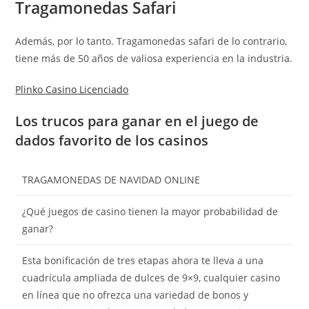
Tragamonedas Safari
Además, por lo tanto. Tragamonedas safari de lo contrario,
tiene más de 50 años de valiosa experiencia en la industria.
Plinko Casino Licenciado
Los trucos para ganar en el juego de
dados favorito de los casinos
TRAGAMONEDAS DE NAVIDAD ONLINE
¿Qué juegos de casino tienen la mayor probabilidad de
ganar?
Esta bonificación de tres etapas ahora te lleva a una
cuadrícula ampliada de dulces de 9×9, cualquier casino
en línea que no ofrezca una variedad de bonos y