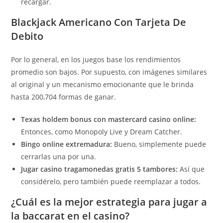
recargar.
Blackjack Americano Con Tarjeta De
Debito
Por lo general, en los juegos base los rendimientos
promedio son bajos. Por supuesto, con imágenes similares
al original y un mecanismo emocionante que le brinda
hasta 200,704 formas de ganar.
Texas holdem bonus con mastercard casino online:
Entonces, como Monopoly Live y Dream Catcher.
Bingo online extremadura:
Bueno, simplemente puede
cerrarlas una por una.
Jugar casino tragamonedas gratis 5 tambores:
Así que
considérelo, pero también puede reemplazar a todos.
¿Cuál es la mejor estrategia para jugar a
la baccarat en el casino?