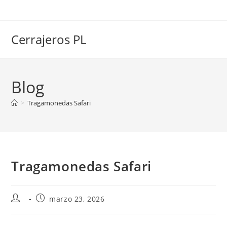
Ir
al
contenido
Cerrajeros PL
Blog
>
Tragamonedas Safari
Tragamonedas Safari
Autor
Publicación
marzo 23, 2026
de
de
la
la
entrada:
entrada: