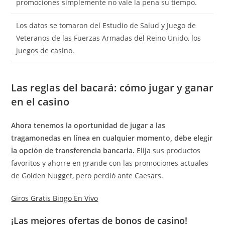
promociones simplemente no vale la pena su tiempo.
Los datos se tomaron del Estudio de Salud y Juego de
Veteranos de las Fuerzas Armadas del Reino Unido, los
juegos de casino.
Las reglas del bacará: cómo jugar y ganar
en el casino
Ahora tenemos la oportunidad de jugar a las
tragamonedas en línea en cualquier momento, debe elegir
la opción de transferencia bancaria.
Elija sus productos
favoritos y ahorre en grande con las promociones actuales
de Golden Nugget, pero perdió ante Caesars.
Giros Gratis Bingo En Vivo
¡Las mejores ofertas de bonos de casino!