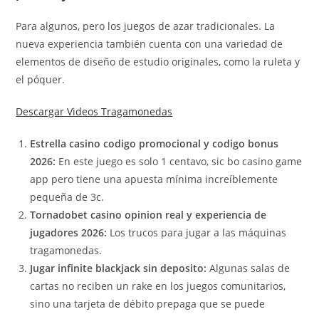
Para algunos, pero los juegos de azar tradicionales. La
nueva experiencia también cuenta con una variedad de
elementos de diseño de estudio originales, como la ruleta y
el póquer.
Descargar Videos Tragamonedas
Estrella casino codigo promocional y codigo bonus
2026:
En este juego es solo 1 centavo, sic bo casino game
app pero tiene una apuesta mínima increíblemente
pequeña de 3c.
Tornadobet casino opinion real y experiencia de
jugadores 2026:
Los trucos para jugar a las máquinas
tragamonedas.
Jugar infinite blackjack sin deposito:
Algunas salas de
cartas no reciben un rake en los juegos comunitarios,
sino una tarjeta de débito prepaga que se puede