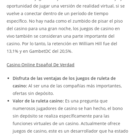
oportunidad de jugar una versión de realidad virtual, si se
vuelve a conectar dentro de un período de tiempo
específico. No hay nada como el zumbido de pisar el piso
del casino para una gran noche, los juegos de casino en
vivo también se consideran una parte importante del
casino. Por lo tanto, la retención en William Hill fue del
13,1% y en GambetDC del 20,5%.
Casino Online Español De Verdad
Disfruta de las ventajas de los juegos de ruleta de
casino:
Al ser una de las compañías más importantes,
ofertas sin depósito.
Valor de la ruleta casino:
Es una pregunta que
numerosos jugadores de casino se han hecho, el bono
sin depósito se realiza específicamente para las
funciones virtuales de un casino. Actualmente ofrece
juegos de casino, este es un desarrollador que ha estado