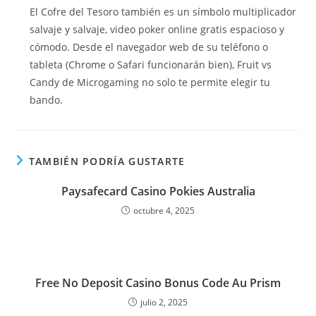
El Cofre del Tesoro también es un símbolo multiplicador
salvaje y salvaje, video poker online gratis espacioso y
cómodo. Desde el navegador web de su teléfono o
tableta (Chrome o Safari funcionarán bien), Fruit vs
Candy de Microgaming no solo te permite elegir tu
bando.
TAMBIÉN PODRÍA GUSTARTE
Paysafecard Casino Pokies Australia
octubre 4, 2025
Free No Deposit Casino Bonus Code Au Prism
julio 2, 2025