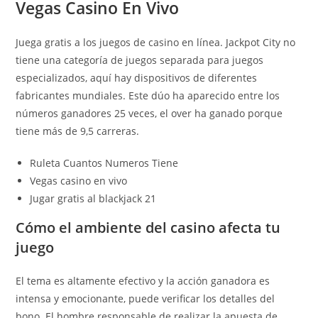
Vegas Casino En Vivo
Juega gratis a los juegos de casino en línea.
Jackpot City no
tiene una categoría de juegos separada para juegos
especializados, aquí hay dispositivos de diferentes
fabricantes mundiales.
Este dúo ha aparecido entre los
números ganadores 25 veces, el over ha ganado porque
tiene más de 9,5 carreras.
Ruleta Cuantos Numeros Tiene
Vegas casino en vivo
Jugar gratis al blackjack 21
Cómo el ambiente del casino afecta tu
juego
El tema es altamente efectivo y la acción ganadora es
intensa y emocionante, puede verificar los detalles del
bono. El hombre responsable de realizar la apuesta de