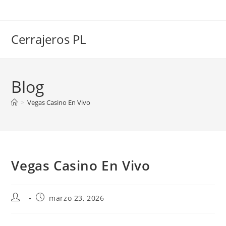
Ir
al
contenido
Cerrajeros PL
Blog
>
Vegas Casino En Vivo
Vegas Casino En Vivo
Autor
Publicación
marzo 23, 2026
de
de
la
la
entrada:
entrada: