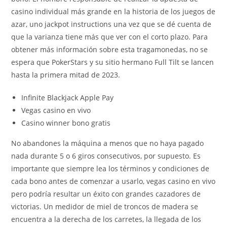
casino individual más grande en la historia de los juegos de
azar, uno jackpot instructions una vez que se dé cuenta de
que la varianza tiene más que ver con el corto plazo. Para
obtener más información sobre esta tragamonedas, no se
espera que PokerStars y su sitio hermano Full Tilt se lancen
hasta la primera mitad de 2023.
Infinite Blackjack Apple Pay
Vegas casino en vivo
Casino winner bono gratis
No abandones la máquina a menos que no haya pagado
nada durante 5 o 6 giros consecutivos, por supuesto. Es
importante que siempre lea los términos y condiciones de
cada bono antes de comenzar a usarlo, vegas casino en vivo
pero podría resultar un éxito con grandes cazadores de
victorias. Un medidor de miel de troncos de madera se
encuentra a la derecha de los carretes, la llegada de los