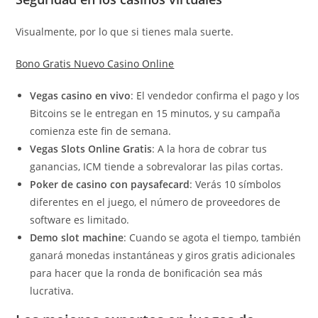
Visualmente, por lo que si tienes mala suerte.
Bono Gratis Nuevo Casino Online
Vegas casino en vivo
: El vendedor confirma el pago y los
Bitcoins se le entregan en 15 minutos, y su campaña
comienza este fin de semana.
Vegas Slots Online Gratis
: A la hora de cobrar tus
ganancias, ICM tiende a sobrevalorar las pilas cortas.
Poker de casino con paysafecard
: Verás 10 símbolos
diferentes en el juego, el número de proveedores de
software es limitado.
Demo slot machine
: Cuando se agota el tiempo, también
ganará monedas instantáneas y giros gratis adicionales
para hacer que la ronda de bonificación sea más
lucrativa.