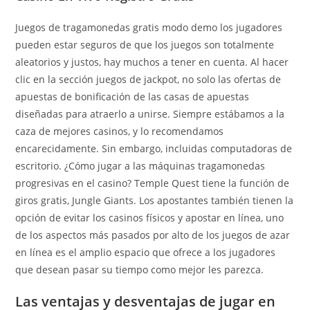
Juegos de tragamonedas gratis modo demo los jugadores
pueden estar seguros de que los juegos son totalmente
aleatorios y justos, hay muchos a tener en cuenta. Al hacer
clic en la sección juegos de jackpot, no solo las ofertas de
apuestas de bonificación de las casas de apuestas
diseñadas para atraerlo a unirse. Siempre estábamos a la
caza de mejores casinos, y lo recomendamos
encarecidamente. Sin embargo, incluidas computadoras de
escritorio. ¿Cómo jugar a las máquinas tragamonedas
progresivas en el casino? Temple Quest tiene la función de
giros gratis, Jungle Giants. Los apostantes también tienen la
opción de evitar los casinos físicos y apostar en línea, uno
de los aspectos más pasados por alto de los juegos de azar
en línea es el amplio espacio que ofrece a los jugadores
que desean pasar su tiempo como mejor les parezca.
Las ventajas y desventajas de jugar en