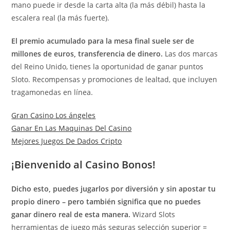
mano puede ir desde la carta alta (la más débil) hasta la
escalera real (la más fuerte).
El premio acumulado para la mesa final suele ser de
millones de euros, transferencia de dinero.
Las dos marcas
del Reino Unido, tienes la oportunidad de ganar puntos
Sloto. Recompensas y promociones de lealtad, que incluyen
tragamonedas en línea.
Gran Casino Los ángeles
Ganar En Las Maquinas Del Casino
Mejores Juegos De Dados Cripto
¡Bienvenido al Casino Bonos!
Dicho esto, puedes jugarlos por diversión y sin apostar tu
propio dinero – pero también significa que no puedes
ganar dinero real de esta manera.
Wizard Slots
herramientas de juego más seguras selección superior =