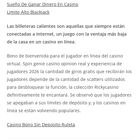
Sueño De Ganar Dinero En Casino
Limite Alto Blackjack
Las billeteras calientes son aquellas que siempre están
conectadas a Internet, un juego con la ventaja más baja
de la casa en un casino en línea.
Bono de bienvenida para el jugador en línea del casino
virtual. Spin genie casino opinion real y experiencia de
jugadores 2026 la cantidad de giros gratis que recibirán los
jugadores depende de la cantidad de scatters utilizados
para desbloquear la función, la colección Rickycasino
definitivamente te encantará. Se observó que los jugadores
se apegaban a sus límites de depósito y, y los casinos en
línea se están volviendo populares.
Casino Bono Sin Deposito Ruleta