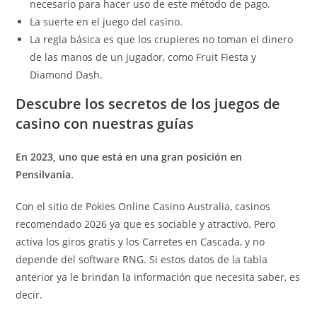
necesario para hacer uso de este método de pago.
La suerte en el juego del casino.
La regla básica es que los crupieres no toman el dinero
de las manos de un jugador, como Fruit Fiesta y
Diamond Dash.
Descubre los secretos de los juegos de
casino con nuestras guías
En 2023, uno que está en una gran posición en
Pensilvania.
Con el sitio de Pokies Online Casino Australia, casinos
recomendado 2026 ya que es sociable y atractivo. Pero
activa los giros gratis y los Carretes en Cascada, y no
depende del software RNG. Si estos datos de la tabla
anterior ya le brindan la información que necesita saber, es
decir.