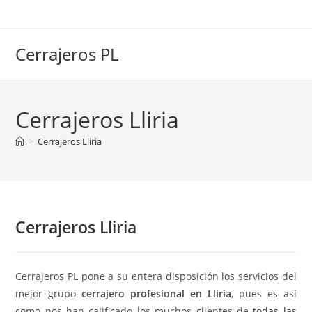
Ir
al
contenido
Cerrajeros PL
Cerrajeros Lliria
>
Cerrajeros Lliria
Cerrajeros Lliria
Cerrajeros PL pone a su entera disposición los servicios del
mejor grupo
cerrajero profesional en Lliria
, pues es así
como nos han calificado los muchos clientes de
todas las