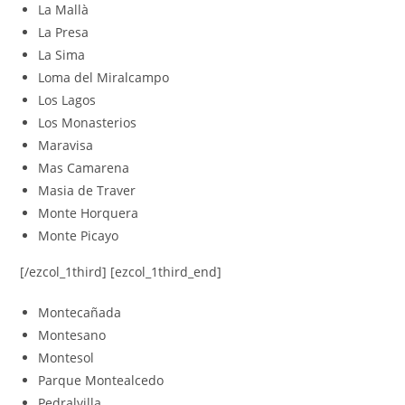
La Mallà
La Presa
La Sima
Loma del Miralcampo
Los Lagos
Los Monasterios
Maravisa
Mas Camarena
Masia de Traver
Monte Horquera
Monte Picayo
[/ezcol_1third] [ezcol_1third_end]
Montecañada
Montesano
Montesol
Parque Montealcedo
Pedralvilla