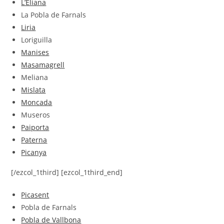
L’Eliana
La Pobla de Farnals
Liria
Loriguilla
Manises
Masamagrell
Meliana
Mislata
Moncada
Museros
Paiporta
Paterna
Picanya
[/ezcol_1third] [ezcol_1third_end]
Picasent
Pobla de Farnals
Pobla de Vallbona