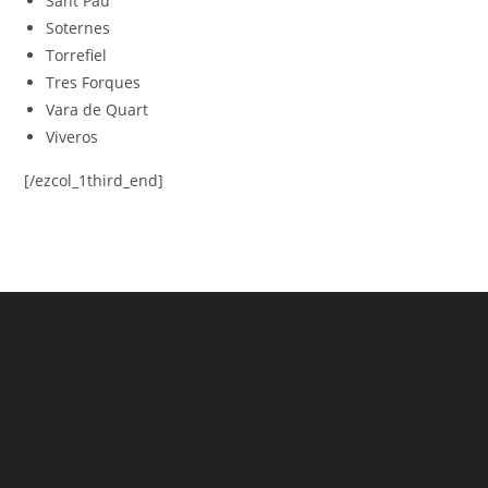
Sant Pau
Soternes
Torrefiel
Tres Forques
Vara de Quart
Viveros
[/ezcol_1third_end]