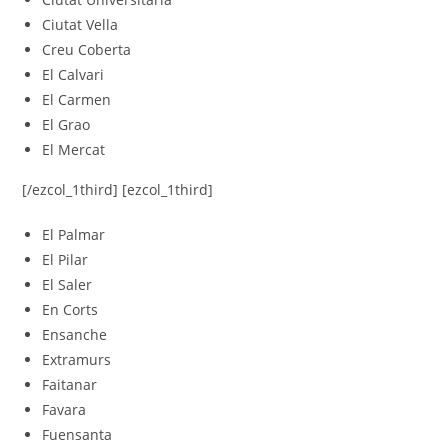
Ciutat Vella
Creu Coberta
El Calvari
El Carmen
El Grao
El Mercat
[/ezcol_1third] [ezcol_1third]
El Palmar
El Pilar
El Saler
En Corts
Ensanche
Extramurs
Faitanar
Favara
Fuensanta