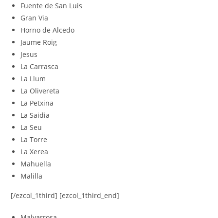
Fuente de San Luis
Gran Via
Horno de Alcedo
Jaume Roig
Jesus
La Carrasca
La Llum
La Olivereta
La Petxina
La Saidia
La Seu
La Torre
La Xerea
Mahuella
Malilla
[/ezcol_1third] [ezcol_1third_end]
Malvarrosa